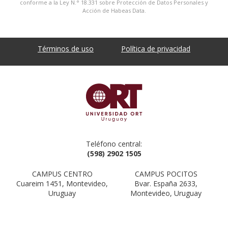
conforme a la Ley N.° 18.331 sobre Protección de Datos Personales y
Acción de Habeas Data.
Términos de uso
Política de privacidad
Teléfono central:
(598) 2902 1505
CAMPUS CENTRO
CAMPUS POCITOS
Cuareim 1451, Montevideo,
Bvar. España 2633,
Uruguay
Montevideo, Uruguay